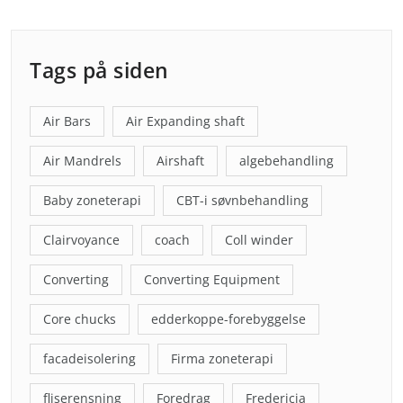
Tags på siden
Air Bars
Air Expanding shaft
Air Mandrels
Airshaft
algebehandling
Baby zoneterapi
CBT-i søvnbehandling
Clairvoyance
coach
Coll winder
Converting
Converting Equipment
Core chucks
edderkoppe-forebyggelse
facadeisolering
Firma zoneterapi
fliserensning
Foredrag
Fredericia