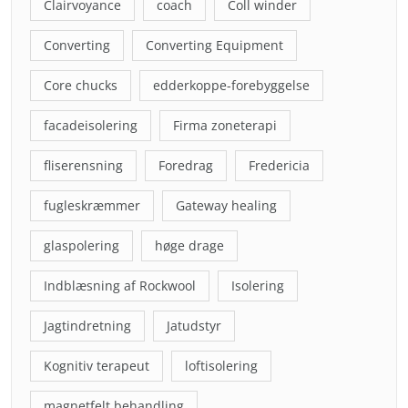
Clairvoyance
coach
Coll winder
Converting
Converting Equipment
Core chucks
edderkoppe-forebyggelse
facadeisolering
Firma zoneterapi
fliserensning
Foredrag
Fredericia
fugleskræmmer
Gateway healing
glaspolering
høge drage
Indblæsning af Rockwool
Isolering
Jagtindretning
Jatudstyr
Kognitiv terapeut
loftisolering
magnetfelt behandling