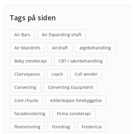
Tags på siden
Air Bars
Air Expanding shaft
Air Mandrels
Airshaft
algebehandling
Baby zoneterapi
CBT-i søvnbehandling
Clairvoyance
coach
Coll winder
Converting
Converting Equipment
Core chucks
edderkoppe-forebyggelse
facadeisolering
Firma zoneterapi
fliserensning
Foredrag
Fredericia