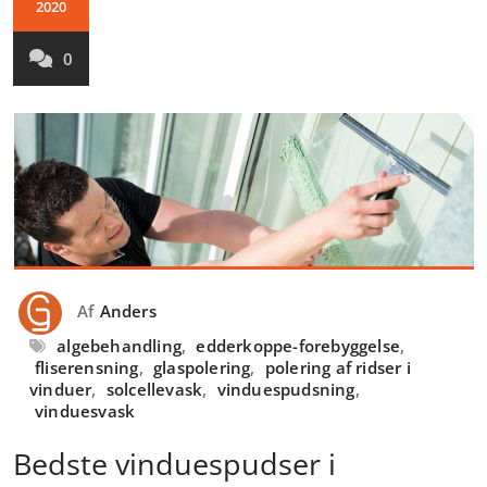
2020
0
Af
Anders
algebehandling
,
edderkoppe-forebyggelse
,
fliserensning
,
glaspolering
,
polering af ridser i
vinduer
,
solcellevask
,
vinduespudsning
,
vinduesvask
Bedste vinduespudser i