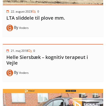
22. august 2023
0
LTA sliddele til plove mm.
By
Anders
21. maj 2018
0
Helle Siersbæk – kognitiv terapeut i
Vejle
By
Anders