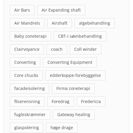
Air Bars
Air Expanding shaft
Air Mandrels
Airshaft
algebehandling
Baby zoneterapi
CBT-i søvnbehandling
Clairvoyance
coach
Coll winder
Converting
Converting Equipment
Core chucks
edderkoppe-forebyggelse
facadeisolering
Firma zoneterapi
fliserensning
Foredrag
Fredericia
fugleskræmmer
Gateway healing
glaspolering
høge drage