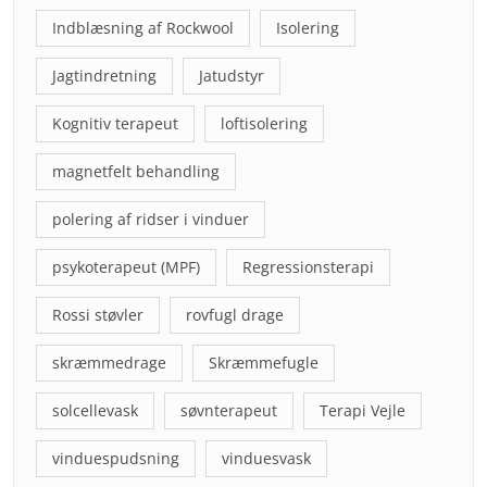
Indblæsning af Rockwool
Isolering
Jagtindretning
Jatudstyr
Kognitiv terapeut
loftisolering
magnetfelt behandling
polering af ridser i vinduer
psykoterapeut (MPF)
Regressionsterapi
Rossi støvler
rovfugl drage
skræmmedrage
Skræmmefugle
solcellevask
søvnterapeut
Terapi Vejle
vinduespudsning
vinduesvask