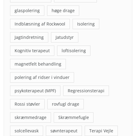
glaspolering
høge drage
Indblæsning af Rockwool
Isolering
Jagtindretning
Jatudstyr
Kognitiv terapeut
loftisolering
magnetfelt behandling
polering af ridser i vinduer
psykoterapeut (MPF)
Regressionsterapi
Rossi støvler
rovfugl drage
skræmmedrage
Skræmmefugle
solcellevask
søvnterapeut
Terapi Vejle