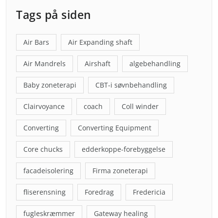
Tags på siden
Air Bars
Air Expanding shaft
Air Mandrels
Airshaft
algebehandling
Baby zoneterapi
CBT-i søvnbehandling
Clairvoyance
coach
Coll winder
Converting
Converting Equipment
Core chucks
edderkoppe-forebyggelse
facadeisolering
Firma zoneterapi
fliserensning
Foredrag
Fredericia
fugleskræmmer
Gateway healing